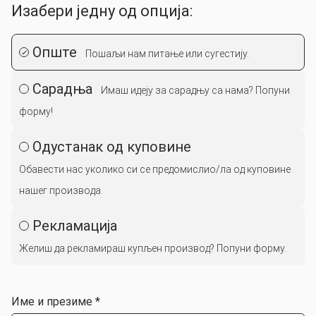
Изабери једну од опција:
Опште
Пошаљи нам питање или сугестију.
Сарадња
Имаш идеју за сарадњу са нама? Попуни
форму!
Одустанак од куповине
Обавести нас уколико си се предомислио/ла од куповине
нашег производа.
Рекламација
Желиш да рекламираш купљен производ? Попуни форму.
Име и презиме *