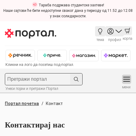
Тараба подржава студентске захтеве!
Наши сајтови ће бити недоступни сваког дана у периоду од 11.52 до 12.08
у знак солидарности.
корпа
тема
профил
Кликни на лого да посетиш под-портал.
мени
Унеси појам и претражи Портал
Портал почетна
Контакт
Контактирај нас