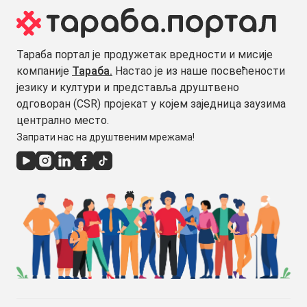
Тараба портал је продужетак вредности и мисије
компаније
Тараба.
Настао је из наше посвећености
језику и култури и представља друштвено
одговоран (CSR) пројекат у којем заједница заузима
централно место.
Запрати нас на друштвеним мрежама!