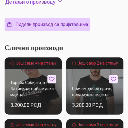
Детаљи о производу
Подели производ са пријатељима
Слични производи
Још само 4 на стању
Још само 2 на стању
Тараба Србија и ја -
Латиница, црна мушка
Причам добре приче,
мајица
црна мушка мајица
3.200,00 РСД
3.200,00 РСД
Још само 4 на стању
Још само 2 на стању