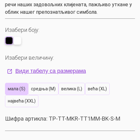
речи наших задовољних клијената, пажљиво уткане у
облик нашег препознатљивог симбола.
Изабери боју:
Изабери величину:
Види табелу са размерама
мала (S)
средња (M)
велика (L)
већа (XL)
највећа (XXL)
Шифра артикла:
TP-TT-MKR-TT1MM-BK-S-M