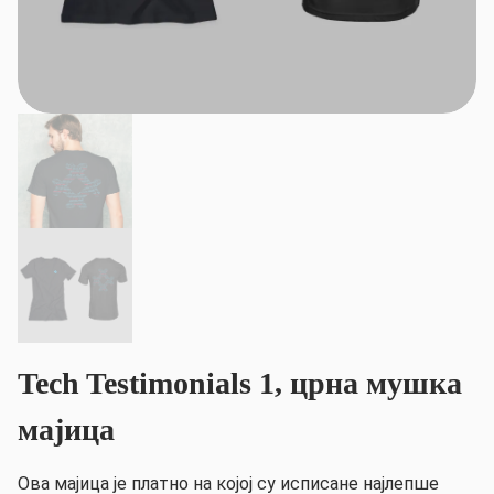
Tech Testimonials 1, црна мушка
мајица
Ова мајица је платно на којој су исписане најлепше