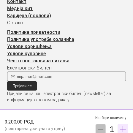
Контакт
Медија кит
Каријера (послови)
Остало
Политика приватности
Политика употребе колачића
Услови коришћења
Услови куповине
Често постављана питања
Електронски билтен
Пријави се
Пријави се на наш електронски билтен (newsletter) за
информације о новом садржају.
©2019 - 2026 Тараба доо. Сва права задржана. Садржај је
Изабери количину:
3.200,00 РСД
заштићен ауторским правима и власништво је Тараба доо,
(поштарина урачуната у цену)
осим када је наведено другачије. Неовлашћена употреба