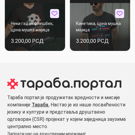
Неки гадан флешбек,
Кинетика, црна мушка
црна мушка мајица
мајица
3.200,00 РСД
3.200,00 РСД
Тараба портал је продужетак вредности и мисије
компаније
Тараба.
Настао је из наше посвећености
језику и култури и представља друштвено
одговоран (CSR) пројекат у којем заједница заузима
централно место.
Запрати нас на друштвеним мрежама!