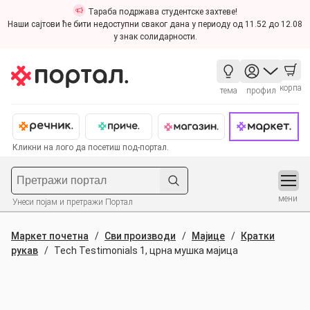
Тараба подржава студентске захтеве!
Наши сајтови ће бити недоступни сваког дана у периоду од 11.52 до 12.08
у знак солидарности.
корпа
тема
профил
Кликни на лого да посетиш под-портал.
мени
Унеси појам и претражи Портал
Маркет почетна
Сви производи
Мајице
Кратки
рукав
Tech Testimonials 1, црна мушка мајица