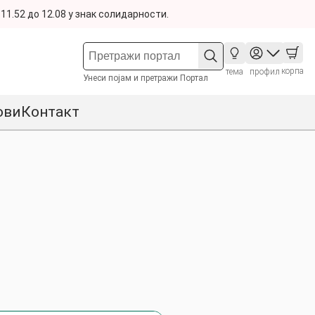
11.52 до 12.08 у знак солидарности.
корпа
тема
профил
Унеси појам и претражи Портал
ови
Контакт