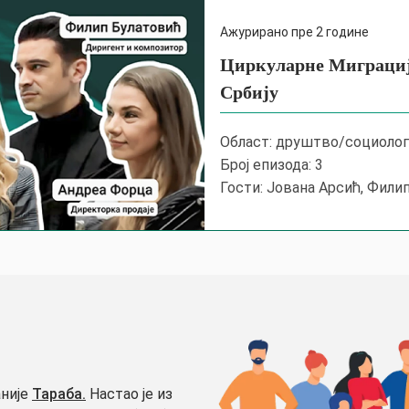
Ажурирано пре 2 године
Циркуларне Миграције
Србију
Област: друштво/социолог
Број епизода: 3
Гости: Јована Арсић, Фили
аније
Тараба.
Настао је из