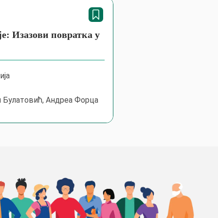
: Изазови повратка у
ија
п Булатовић, Андреа Форца