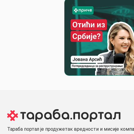
Тараба портал је продужетак вредности и мисије комп