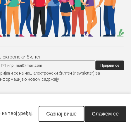
Електронски билтен
Пријави се
ријави се на наш електронски билтен (newsletter) за
нформације о новом садржају.
 наведено другачије.
на твој уређај,
Сазнај више
Слажем се