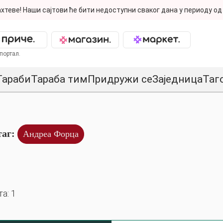
хтеве!
Наши сајтови ће бити недоступни сваког дана у периоду од 
портал.
Тараби
Тараба тим
Придружи се
Заједница
Таг
таг:
Андреа Форца
а: 1