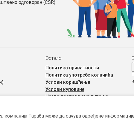
уштвено одговоран (CSR)
Остало
Политика приватности
Политика употребе колачића
П
и
и)
Услови коришћења
Услови куповине
Често постављана питања
тићен ауторским правима и власништво је Тараба доо, осим када је
rs, компанија Тараба може да сачува одређене информације 