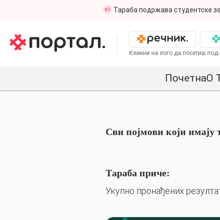
Тараба подржава студентске за
Кликни на лого да посетиш под-
Почетна
О 
Сви појмови који имају 
Тараба приче:
Укупно пронађених резултат