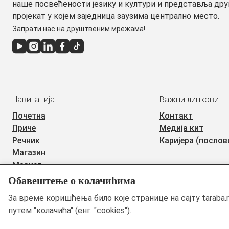
наше посвећености језику и култури и представља др
пројекат у којем заједница заузима централно место.
Запрати нас на друштвеним мрежама!
Навигација
Важни линкови
Почетна
Контакт
Приче
Медија кит
Речник
Каријера (послов
Магазин
Маркет
Обавештење о колачићима
©2019 - 2026 Тараба доо. Сва права задржана. Садржај је заш
За време коришћења било које странице на сајту taraba.
Неовлашћена употреба садржаја је забрањена.
путем "колачића" (енг. "cookies").